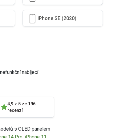
iPhone SE (2020)
 nefunkční nabíjecí
4,9 z 5 ze 196
recenzí
h modelů s OLED panelem
one 14 Pro
,
iPhone 11