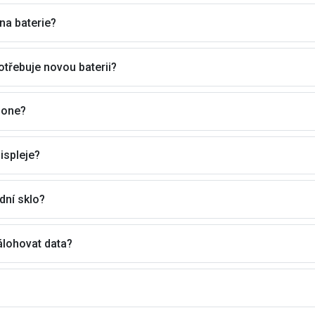
na baterie?
třebuje novou baterii?
hone?
ispleje?
dní sklo?
lohovat data?