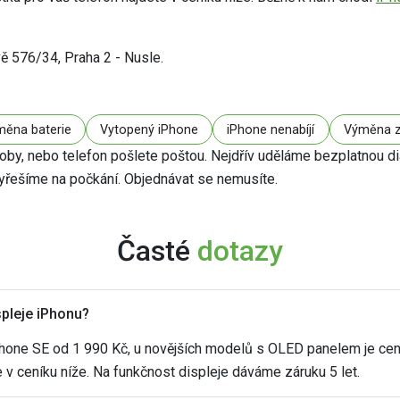
ě 576/34, Praha 2 - Nusle.
ěna baterie
Vytopený iPhone
iPhone nenabíjí
Výměna z
doby, nebo telefon pošlete poštou. Nejdřív uděláme bezplatnou d
yřešíme na počkání. Objednávat se nemusíte.
Časté
dotazy
spleje iPhonu?
Phone SE od 1 990 Kč, u novějších modelů s OLED panelem je cena
e v ceníku níže. Na funkčnost displeje dáváme záruku 5 let.