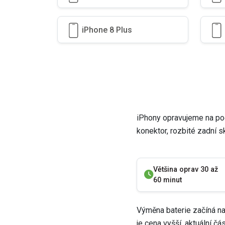
iPhone 8 Plus
iPhony opravujeme na počk
konektor, rozbité zadní s
Většina oprav 30 až
60 minut
Výměna baterie začíná n
je cena vyšší, aktuální č