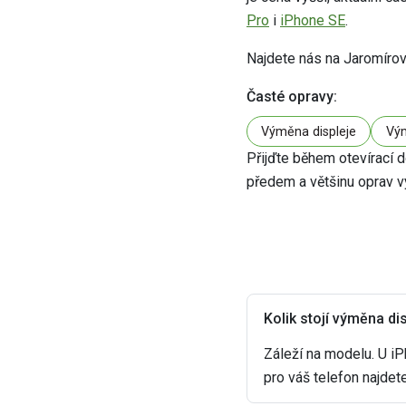
Pro
i
iPhone SE
.
Najdete nás na Jaromírov
Časté opravy:
Výměna displeje
Vým
Přijďte během otevírací 
předem a většinu oprav v
Kolik stojí výměna di
Záleží na modelu. U i
pro váš telefon najdet