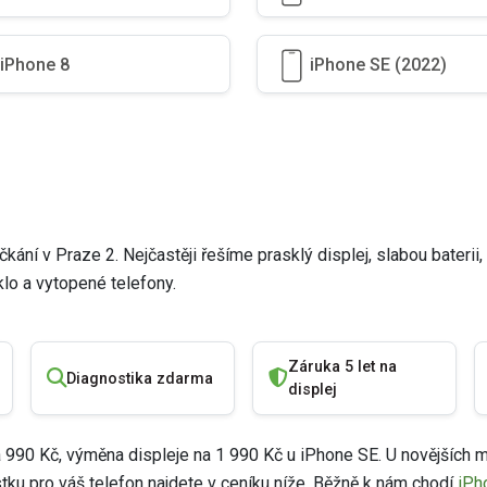
iPhone 8
iPhone SE (2022)
ání v Praze 2. Nejčastěji řešíme prasklý displej, slabou baterii,
klo a vytopené telefony.
Záruka 5 let na
Diagnostika zdarma
displej
a 990 Kč, výměna displeje na 1 990 Kč u iPhone SE. U novějšíc
ástku pro váš telefon najdete v ceníku níže. Běžně k nám chodí
iPh