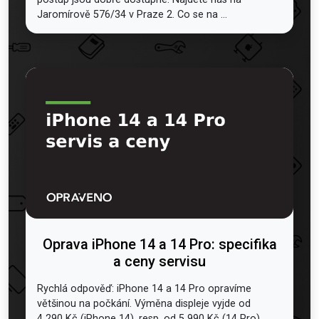
Jaromírově 576/34 v Praze 2. Co se na ...
Oprava iPhone 14 a 14 Pro: specifika
a ceny servisu
Rychlá odpověď: iPhone 14 a 14 Pro opravíme
většinou na počkání. Výměna displeje vyjde od
4 290 Kč (iPhone 14), resp. od 5 990 Kč (14 Pro),