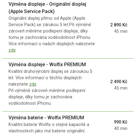
Výměna displeje - Originální displej
(Apple Service Pack)
Originální displej přímo od Apple (Apple
Service Pack) se zárukou 5 let.Při výměně
2 890 Kč
zároveň měníme podlepení displeje, díky
45 min
tomu je zachována voděodolnost iPhonu.
Více informací o našich displejích naleznete
zde
.
Výměna displeje - Wolfix PREMIUM
Kvalitní druhovýrobní displej se zároukou 5
let. Více informací o těchto displejích
2 490 Kč
naleznete
zde
45 min
Při výměně zároveň měníme podlepení
displeje, díky tomu je zachována
voděodolnost iPhonu.
Výměna baterie - Wolfix PREMIUM
990 Kč
Kvalitní baterie Wolfix o stejné kapacitě a
40 min
vlastnostech jako má baterie originální.