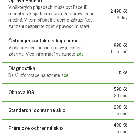
Oprava Face ID
V některých případech může být Face ID
2 490 Kč
modul v tak špatném stavu, že oprava není
3 dny
možná. V tom případě vracíme zákazníkovi
zařízení bezplatně zpět v původním stavu.
Čištění po kontaktu s kapalinou
990 Kč
V případě neúspěšné opravy je čištění
1 - 5 dnů
zdarma. Více informací naleznete
zde
.
Diagnostika
0 Kč
Další informace naleznete
zde
.
590 Kč
Obnova iOS
30 min
290 Kč
Standardní ochranné sklo
5 min
490 Kč
Prémiové ochranné sklo
5 min