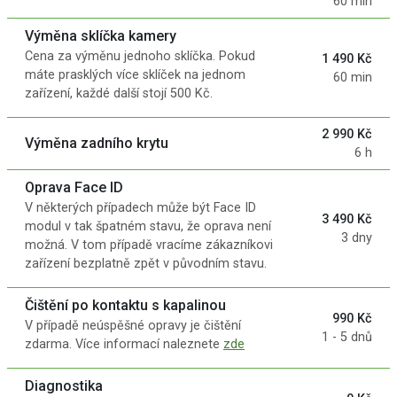
60 min
Výměna sklíčka kamery
Cena za výměnu jednoho sklíčka. Pokud
1 490 Kč
máte prasklých více sklíček na jednom
60 min
zařízení, každé další stojí 500 Kč.
2 990 Kč
Výměna zadního krytu
6 h
Oprava Face ID
V některých případech může být Face ID
3 490 Kč
modul v tak špatném stavu, že oprava není
3 dny
možná. V tom případě vracíme zákazníkovi
zařízení bezplatně zpět v původním stavu.
Čištění po kontaktu s kapalinou
990 Kč
V případě neúspěšné opravy je čištění
1 - 5 dnů
zdarma. Více informací naleznete
zde
Diagnostika