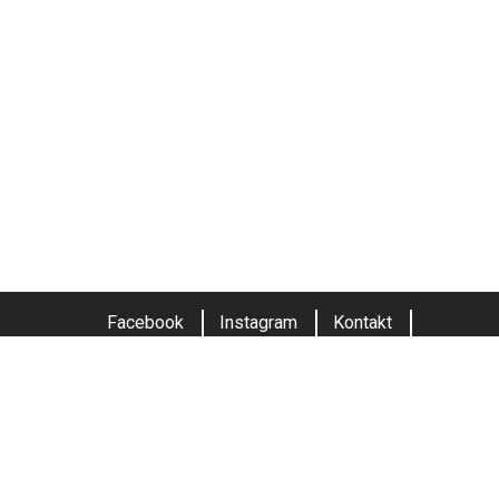
Facebook
Instagram
Kontakt
Obchodní podmínky
© 2026 Opraveno
Naše další weby:
FF Wholesale