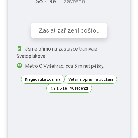
So - Ne
zavřeno
Zaslat zařízení poštou
Jsme přímo na zastávce tramvaje
Svatoplukova.
Metro C Vyšehrad, cca 5 minut pěšky.
Diagnostika zdarma
Většina oprav na počkání
4,9 z 5 ze 196 recenzí