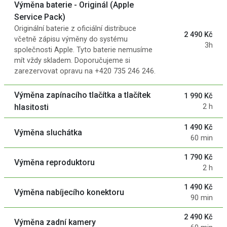
Výměna baterie - Originál (Apple
Service Pack)
Originální baterie z oficiální distribuce
2 490 Kč
včetně zápisu výměny do systému
3h
společnosti Apple. Tyto baterie nemusíme
mít vždy skladem. Doporučujeme si
zarezervovat opravu na +420 735 246 246.
Výměna zapínacího tlačítka a tlačítek
1 990 Kč
hlasitosti
2 h
1 490 Kč
Výměna sluchátka
60 min
1 790 Kč
Výměna reproduktoru
2 h
1 490 Kč
Výměna nabíjecího konektoru
90 min
2 490 Kč
Výměna zadní kamery