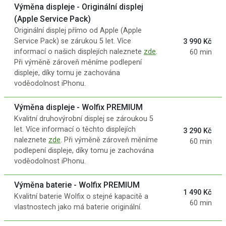
Výměna displeje - Originální displej
(Apple Service Pack)
Originální displej přímo od Apple (Apple
Service Pack) se zárukou 5 let. Více
3 990 Kč
informací o našich displejích naleznete
zde
.
60 min
Při výměně zároveň měníme podlepení
displeje, díky tomu je zachována
voděodolnost iPhonu.
Výměna displeje - Wolfix PREMIUM
Kvalitní druhovýrobní displej se zároukou 5
let. Více informací o těchto displejích
3 290 Kč
naleznete
zde
. Při výměně zároveň měníme
60 min
podlepení displeje, díky tomu je zachována
voděodolnost iPhonu.
Výměna baterie - Wolfix PREMIUM
1 490 Kč
Kvalitní baterie Wolfix o stejné kapacitě a
60 min
vlastnostech jako má baterie originální.