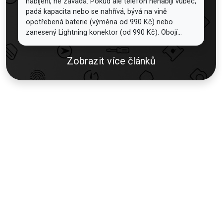
nabíjení, ne závada. Pokud ale telefon nenabíjí vůbec,
padá kapacita nebo se nahřívá, bývá na vině
opotřebená baterie (výměna od 990 Kč) nebo
zanesený Lightning konektor (od 990 Kč). Obojí...
Zobrazit více článků