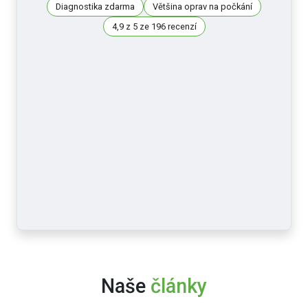
Diagnostika zdarma
Většina oprav na počkání
4,9 z 5 ze 196 recenzí
Naše
články