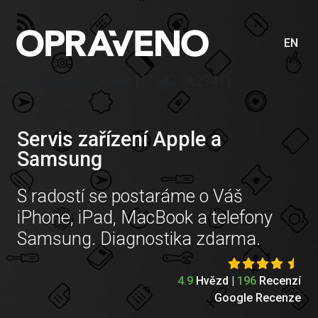
EN
Ceník MacBook Air 15″ M2 (A2941)
Servis zařízení Apple a
Samsung
S radostí se postaráme o Váš
iPhone, iPad, MacBook a telefony
Samsung. Diagnostika zdarma.
4.9
Hvězd |
196
Recenzí
Google Recenze