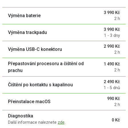
3 990 Kč
Výměna baterie
2 h
3 990 Kč
Výměna trackpadu
1 - 3 dny
2 990 Kč
Výměna USB-C konektoru
2 h
Přepastování procesoru a čištění od
1 490 Kč
prachu
2 h
2 490 Kč
Čištění po kontaktu s kapalinou
1 - 5 dnů
990 Kč
Přeinstalace macOS
2 h
Diagnostika
0 Kč
Další informace naleznete
zde
.