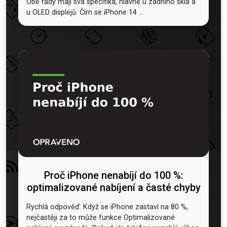
Obě řady mají svá specifika, hlavně u zadního skla a
u OLED displejů. Čím se iPhone 14 ...
Proč iPhone nenabíjí do 100 %:
optimalizované nabíjení a časté chyby
Rychlá odpověď: Když se iPhone zastaví na 80 %,
nejčastěji za to může funkce Optimalizované