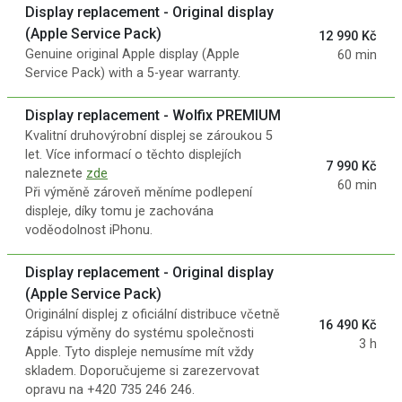
Display replacement - Original display
(Apple Service Pack)
12 990 Kč
Genuine original Apple display (Apple
60 min
Service Pack) with a 5-year warranty.
Display replacement - Wolfix PREMIUM
Kvalitní druhovýrobní displej se zároukou 5
let. Více informací o těchto displejích
7 990 Kč
naleznete
zde
60 min
Při výměně zároveň měníme podlepení
displeje, díky tomu je zachována
voděodolnost iPhonu.
Display replacement - Original display
(Apple Service Pack)
Originální displej z oficiální distribuce včetně
16 490 Kč
zápisu výměny do systému společnosti
3 h
Apple. Tyto displeje nemusíme mít vždy
skladem. Doporučujeme si zarezervovat
opravu na +420 735 246 246.