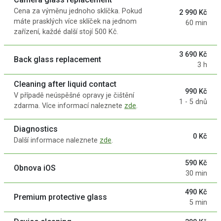
Cena za výměnu jednoho sklíčka. Pokud
2 990 Kč
máte prasklých více sklíček na jednom
60 min
zařízení, každé další stojí 500 Kč.
3 690 Kč
Back glass replacement
3 h
Cleaning after liquid contact
990 Kč
V případě neúspěšné opravy je čištění
1 - 5 dnů
zdarma. Více informací naleznete
zde
.
Diagnostics
0 Kč
Další informace naleznete
zde
.
590 Kč
Obnova iOS
30 min
490 Kč
Premium protective glass
5 min