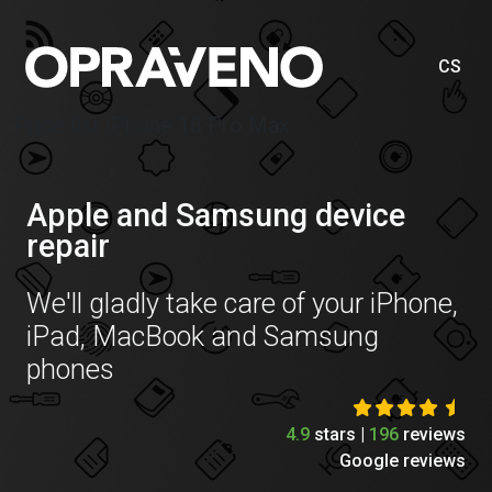
CS
Price list iPhone 16 Pro Max
Apple and Samsung device
repair
We'll gladly take care of your iPhone,
iPad, MacBook and Samsung
phones
4.9
stars |
196
reviews
Google reviews