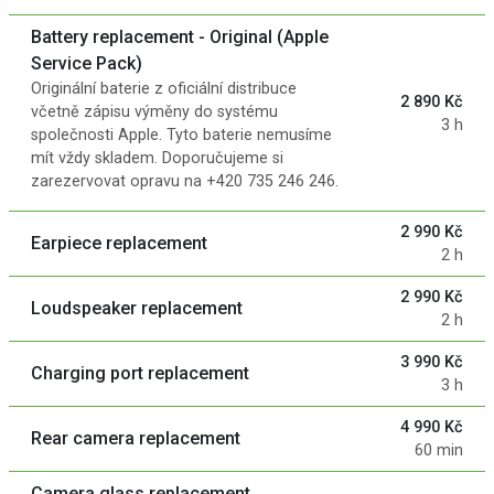
Battery replacement - Original (Apple
Service Pack)
Originální baterie z oficiální distribuce
2 890 Kč
včetně zápisu výměny do systému
3 h
společnosti Apple. Tyto baterie nemusíme
mít vždy skladem. Doporučujeme si
zarezervovat opravu na +420 735 246 246.
2 990 Kč
Earpiece replacement
2 h
2 990 Kč
Loudspeaker replacement
2 h
3 990 Kč
Charging port replacement
3 h
4 990 Kč
Rear camera replacement
60 min
Camera glass replacement