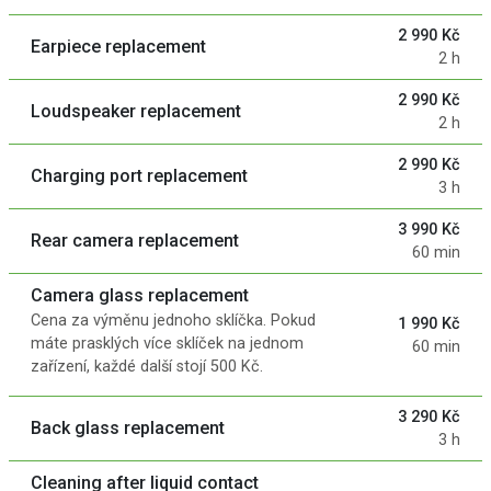
2 990 Kč
Earpiece replacement
2 h
2 990 Kč
Loudspeaker replacement
2 h
2 990 Kč
Charging port replacement
3 h
3 990 Kč
Rear camera replacement
60 min
Camera glass replacement
Cena za výměnu jednoho sklíčka. Pokud
1 990 Kč
máte prasklých více sklíček na jednom
60 min
zařízení, každé další stojí 500 Kč.
3 290 Kč
Back glass replacement
3 h
Cleaning after liquid contact