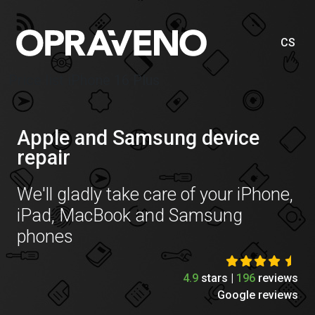
CS
Price list iPhone 16 Plus
Apple and Samsung device
repair
We'll gladly take care of your iPhone,
iPad, MacBook and Samsung
phones
4.9
stars |
196
reviews
Google reviews