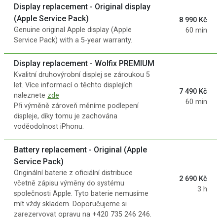
Display replacement - Original display
(Apple Service Pack)
8 990 Kč
Genuine original Apple display (Apple
60 min
Service Pack) with a 5-year warranty.
Display replacement - Wolfix PREMIUM
Kvalitní druhovýrobní displej se zároukou 5
let. Více informací o těchto displejích
7 490 Kč
naleznete
zde
60 min
Při výměně zároveň měníme podlepení
displeje, díky tomu je zachována
voděodolnost iPhonu.
Battery replacement - Original (Apple
Service Pack)
Originální baterie z oficiální distribuce
2 690 Kč
včetně zápisu výměny do systému
3 h
společnosti Apple. Tyto baterie nemusíme
mít vždy skladem. Doporučujeme si
zarezervovat opravu na +420 735 246 246.