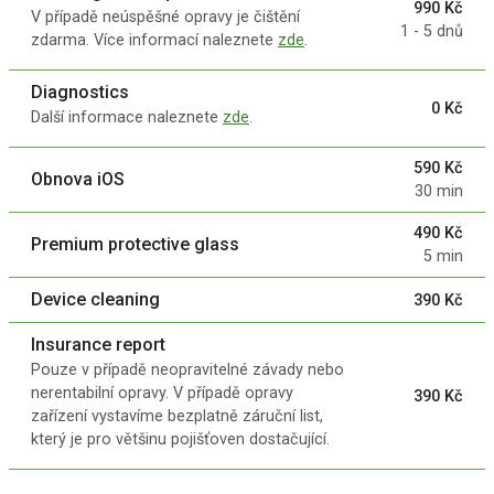
990 Kč
V případě neúspěšné opravy je čištění
1 - 5 dnů
zdarma. Více informací naleznete
zde
.
Diagnostics
0 Kč
Další informace naleznete
zde
.
590 Kč
Obnova iOS
30 min
490 Kč
Premium protective glass
5 min
Device cleaning
390 Kč
Insurance report
Pouze v případě neopravitelné závady nebo
nerentabilní opravy. V případě opravy
390 Kč
zařízení vystavíme bezplatně záruční list,
který je pro většinu pojišťoven dostačující.