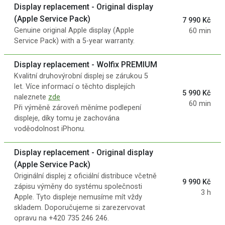
Display replacement - Original display
(Apple Service Pack)
7 990 Kč
Genuine original Apple display (Apple
60 min
Service Pack) with a 5-year warranty.
Display replacement - Wolfix PREMIUM
Kvalitní druhovýrobní displej se zárukou 5
let. Více informací o těchto displejích
5 990 Kč
naleznete
zde
60 min
Při výměně zároveň měníme podlepení
displeje, díky tomu je zachována
voděodolnost iPhonu.
Display replacement - Original display
(Apple Service Pack)
Originální displej z oficiální distribuce včetně
9 990 Kč
zápisu výměny do systému společnosti
3 h
Apple. Tyto displeje nemusíme mít vždy
skladem. Doporučujeme si zarezervovat
opravu na +420 735 246 246.