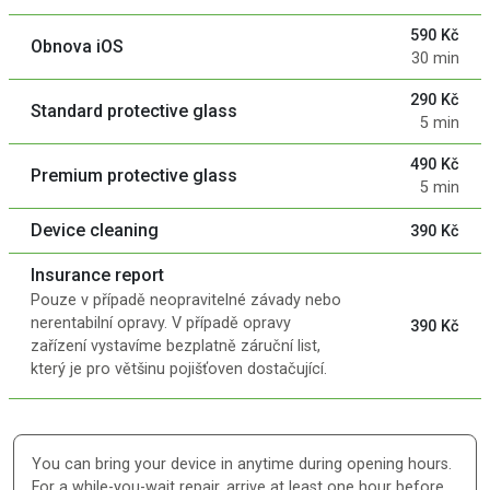
590 Kč
Obnova iOS
30 min
290 Kč
Standard protective glass
5 min
490 Kč
Premium protective glass
5 min
Device cleaning
390 Kč
Insurance report
Pouze v případě neopravitelné závady nebo
nerentabilní opravy. V případě opravy
390 Kč
zařízení vystavíme bezplatně záruční list,
který je pro většinu pojišťoven dostačující.
You can bring your device in anytime during opening hours.
For a while-you-wait repair, arrive at least one hour before