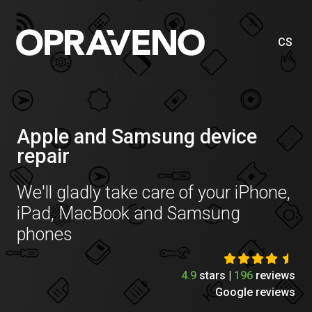
CS
Price list iPhone 14 Pro
Apple and Samsung device
repair
We'll gladly take care of your iPhone,
iPad, MacBook and Samsung
phones
4.9
stars |
196
reviews
Google reviews