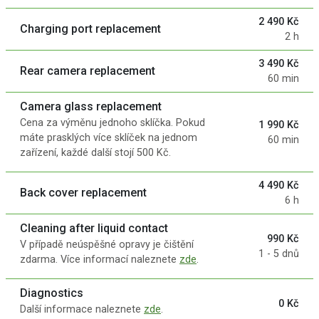
2 490 Kč
Charging port replacement
2 h
3 490 Kč
Rear camera replacement
60 min
Camera glass replacement
Cena za výměnu jednoho sklíčka. Pokud
1 990 Kč
máte prasklých více sklíček na jednom
60 min
zařízení, každé další stojí 500 Kč.
4 490 Kč
Back cover replacement
6 h
Cleaning after liquid contact
990 Kč
V případě neúspěšné opravy je čištění
1 - 5 dnů
zdarma. Více informací naleznete
zde
.
Diagnostics
0 Kč
Další informace naleznete
zde
.