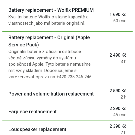
Battery replacement - Wolfix PREMIUM
1 690 Kč
Kvalitní baterie Wolfix o stejné kapacitě a
60 min
vlastnostech jako má baterie originální.
Battery replacement - Original (Apple
Service Pack)
Originální baterie z oficiální distribuce
2 490 Kč
včetně zápisu výměny do systému
3 h
společnosti Apple. Tyto baterie nemusíme
mít vždy skladem. Doporučujeme si
zarezervovat opravu na +420 735 246 246.
2 590 Kč
Power and volume button replacement
2 h
2 290 Kč
Earpiece replacement
45 min
2 390 Kč
Loudspeaker replacement
2 h