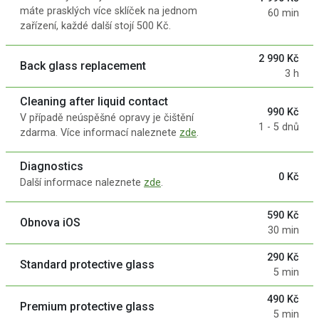
máte prasklých více sklíček na jednom
60 min
zařízení, každé další stojí 500 Kč.
2 990 Kč
Back glass replacement
3 h
Cleaning after liquid contact
990 Kč
V případě neúspěšné opravy je čištění
1 - 5 dnů
zdarma. Více informací naleznete
zde
.
Diagnostics
0 Kč
Další informace naleznete
zde
.
590 Kč
Obnova iOS
30 min
290 Kč
Standard protective glass
5 min
490 Kč
Premium protective glass
5 min