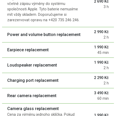
2 690 Kč
včetně zápisu výměny do systému
3 h
společnosti Apple. Tyto baterie nemusíme
mít vždy skladem. Doporučujeme si
zarezervovat opravu na +420 735 246 246.
2 990 Kč
Power and volume button replacement
2 h
1 990 Kč
Earpiece replacement
45 min
1 990 Kč
Loudspeaker replacement
2 h
2 290 Kč
Charging port replacement
2 h
3 490 Kč
Rear camera replacement
60 min
Camera glass replacement
Cena za výměnu jednoho sklíčka. Pokud
1 990 Kč