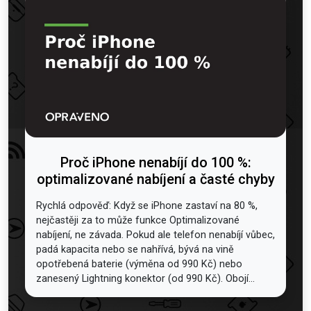
Proč iPhone nenabíjí do 100 %:
optimalizované nabíjení a časté chyby
Rychlá odpověď: Když se iPhone zastaví na 80 %,
nejčastěji za to může funkce Optimalizované
nabíjení, ne závada. Pokud ale telefon nenabíjí vůbec,
padá kapacita nebo se nahřívá, bývá na vině
opotřebená baterie (výměna od 990 Kč) nebo
zanesený Lightning konektor (od 990 Kč). Obojí...