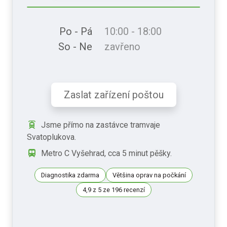
Po - Pá
10:00 - 18:00
So - Ne
zavřeno
Zaslat zařízení poštou
Jsme přímo na zastávce tramvaje
Svatoplukova.
Metro C Vyšehrad, cca 5 minut pěšky.
Diagnostika zdarma
Většina oprav na počkání
4,9 z 5 ze 196 recenzí