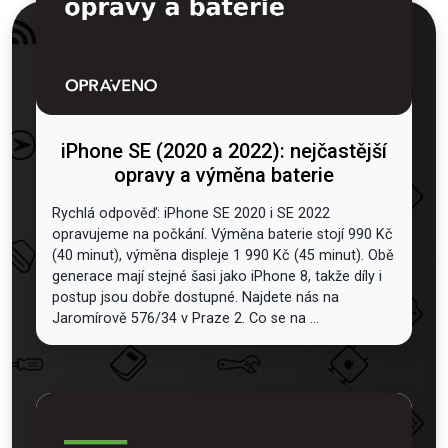
iPhone SE (2020 a 2022): nejčastější
opravy a výměna baterie
Rychlá odpověď: iPhone SE 2020 i SE 2022
opravujeme na počkání. Výměna baterie stojí 990 Kč
(40 minut), výměna displeje 1 990 Kč (45 minut). Obě
generace mají stejné šasi jako iPhone 8, takže díly i
postup jsou dobře dostupné. Najdete nás na
Jaromírově 576/34 v Praze 2. Co se na ...