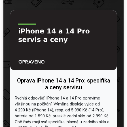
Oprava iPhone 14 a 14 Pro: specifika
a ceny servisu
Rychlá odpověď: iPhone 14 a 14 Pro opravíme
většinou na počkání. Výměna displeje vyjde od
4 290 Kč (iPhone 14), resp. od 5 990 Kč (14 Pro),
baterie od 1 590 Kč, prasklé zadní sklo od 2 990 Kč.
Obě řady mají svá specifika, hlavně u zadního skla a