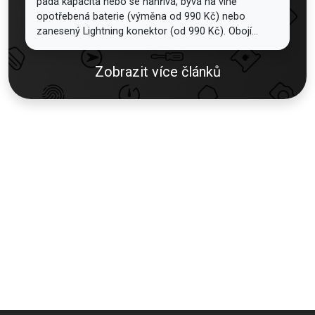
padá kapacita nebo se nahřívá, bývá na vině
opotřebená baterie (výměna od 990 Kč) nebo
zanesený Lightning konektor (od 990 Kč). Obojí...
Zobrazit více článků