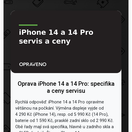
Oprava iPhone 14 a 14 Pro: specifika
a ceny servisu
Rychlá odpověď: iPhone 14 a 14 Pro opravíme
většinou na počkání. Výměna displeje vyjde od
4 290 Kč (iPhone 14), resp. od 5 990 Kč (14 Pro),
baterie od 1 590 Kč, prasklé zadní sklo od 2 990 Kč.
Obě řady mají svá specifika, hlavně u zadního skla a