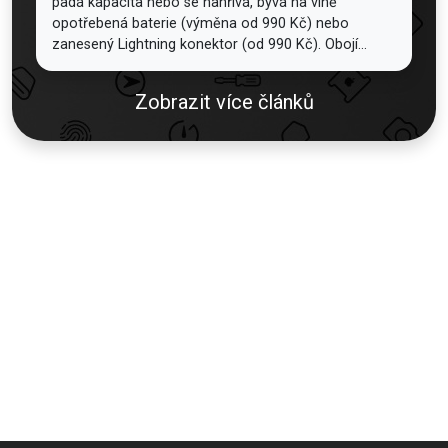
padá kapacita nebo se nahřívá, bývá na vině
opotřebená baterie (výměna od 990 Kč) nebo
zanesený Lightning konektor (od 990 Kč). Obojí...
Zobrazit více článků