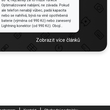
80 %, nejčastěji za to může funkce
Optimalizované nabíjení, ne závada. Pokud
ale telefon nenabíjí vůbec, padá kapacita
nebo se nahřívá, bývá na vině opotřebená
baterie (výměna od 990 Kč) nebo zanesený
Lightning konektor (od 990 Kč). Obojí...
Zobrazit více článků