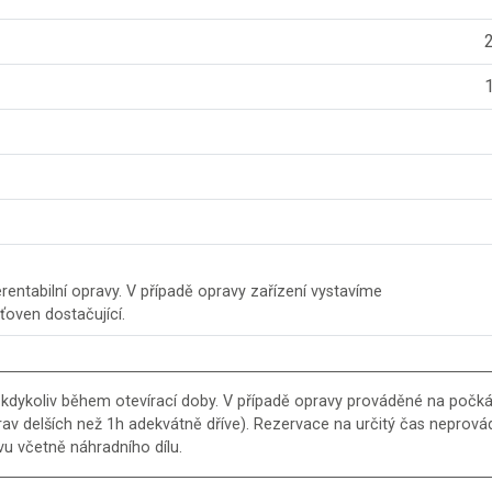
2
1
entabilní opravy. V případě opravy zařízení vystavíme
šťoven dostačující.
 kdykoliv během otevírací doby. V případě opravy prováděné na počkán
rav delších než 1h adekvátně dříve). Rezervace na určitý čas nepro
u včetně náhradního dílu.