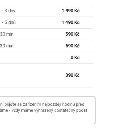
 - 3 dny
1 990 Kč
 - 5 dnů
1 490 Kč
30 min
590 Kč
30 min
690 Kč
0 Kč
390 Kč
í přijďte se zařízením nejpozději hodinu před
vádíme - vždy máme vyhrazený dostatečný počet