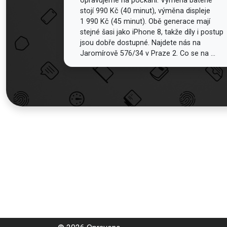
opravujeme na počkání. Výměna baterie
stojí 990 Kč (40 minut), výměna displeje
1 990 Kč (45 minut). Obě generace mají
stejné šasi jako iPhone 8, takže díly i postup
jsou dobře dostupné. Najdete nás na
Jaromírově 576/34 v Praze 2. Co se na ...