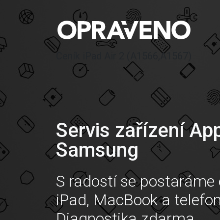
Ceník iPad Air 2 (A1566,A1567)
Servis zařízení Ap
Samsung
S radostí se postaráme 
iPad, MacBook a telefo
Diagnostika zdarma.