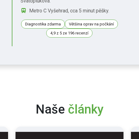
Svatoplukova.
Metro C Vyšehrad, cca 5 minut pěšky.
Diagnostika zdarma
Většina oprav na počkání
4,9 z 5 ze 196 recenzí
Naše
články