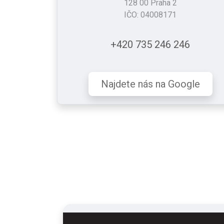
128 00 Praha 2
IČO: 04008171
+420 735 246 246
Najdete nás na Google