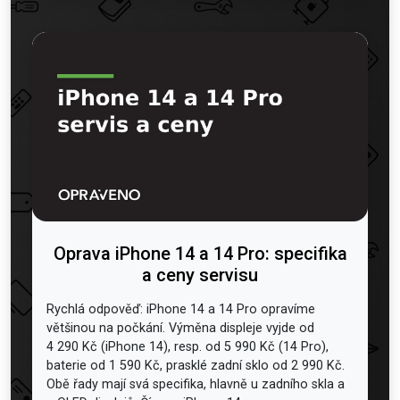
Oprava iPhone 14 a 14 Pro: specifika
a ceny servisu
Rychlá odpověď: iPhone 14 a 14 Pro opravíme
většinou na počkání. Výměna displeje vyjde od
4 290 Kč (iPhone 14), resp. od 5 990 Kč (14 Pro),
baterie od 1 590 Kč, prasklé zadní sklo od 2 990 Kč.
Obě řady mají svá specifika, hlavně u zadního skla a