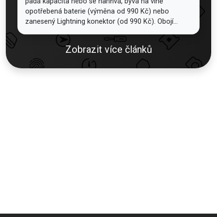
padá kapacita nebo se nahřívá, bývá na vině
opotřebená baterie (výměna od 990 Kč) nebo
zanesený Lightning konektor (od 990 Kč). Obojí...
Zobrazit více článků