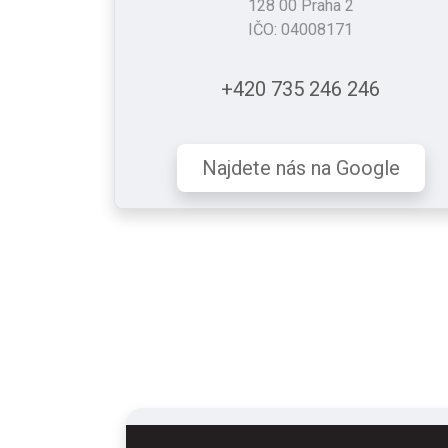
128 00 Praha 2
IČO: 04008171
+420 735 246 246
Najdete nás na Google