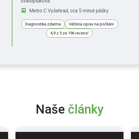
Svatoplukova.
Metro C Vyšehrad, cca 5 minut pěšky.
Diagnostika zdarma
Většina oprav na počkání
4,9 z 5 ze 196 recenzí
Naše
články