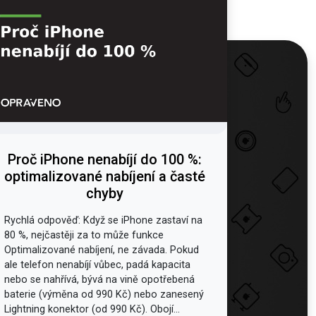
Proč iPhone nenabíjí do 100 %:
optimalizované nabíjení a časté
chyby
Rychlá odpověď: Když se iPhone zastaví na
80 %, nejčastěji za to může funkce
Optimalizované nabíjení, ne závada. Pokud
ale telefon nenabíjí vůbec, padá kapacita
nebo se nahřívá, bývá na vině opotřebená
baterie (výměna od 990 Kč) nebo zanesený
Lightning konektor (od 990 Kč). Obojí...