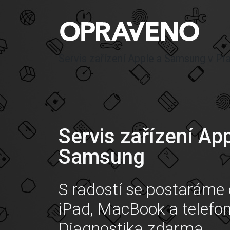
Servis zařízení Apple a Samsung v Pr
Servis zařízení Ap
Samsung
S radostí se postaráme 
iPad, MacBook a telefo
Diagnostika zdarma.