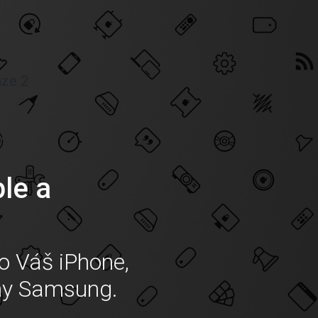
aze 2
ple a
o Váš iPhone,
ny Samsung.